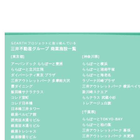
[東京都]
[神奈川県]
アーバンドック ららぽーと豊洲
ららぽーと横浜
ららぽーと立川立飛
ららぽーと湘南平塚
ダイバーシティ東京 プラザ
ららぽーと海老名
三井アウトレットパーク 多摩南大沢
ラゾーナ川崎プラザ
霞ダイニング
三井アウトレットパーク 横浜ベイ
飯田橋サクラテラス
新川崎スクエア
コレド室町
ららテラス 武蔵小杉
コレド日本橋
トレアージュ白旗
日本橋三井タワー
[千葉県]
銀座ベルビア館
ららぽーとTOKYO-BAY
読売並木通りビル
ららぽーと柏の葉
銀座並木通りビル
三井アウトレットパーク 幕張
銀座トレシャス
三井アウトレットパーク 木更津
銀座柳通りビル