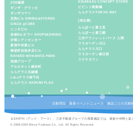
KISARAZU CONCEPT STORE
ZOE銀座
ビビット南船橋
ギンザ・グラッセ
ららテラスTOKYO-BAY
ギンザコマツ
交詢ビル DINING&STORES
[埼玉県]
GINZA gCUBE
ららぽーと富士見
ニッタビル
ららぽーと新三郷
赤坂Bizタワー SHOPS&DINING
三井アウトレットパーク 入間
汐留シティセンター
ララガーデン川口
新宿中村屋ビル
ららテラス川口
御徒町吉池本店ビル
ララガーデン春日部
RAYARD MIYASHITA PARK
ステラタウン
池袋グローブ
アルカキット錦糸町
ららテラス北綾瀬
LaLaテラス南千住
ららテラス HARUMI FLAG
活動理念
｜
最新イベントニュース
｜
施設ごとの活動
＆EARTH（アンド・アース）、三井不動産グループの商業施設では、家族や仲間と
© 2008-2026 Mitsui Fudosan Co., Ltd. All Rights Reserved.