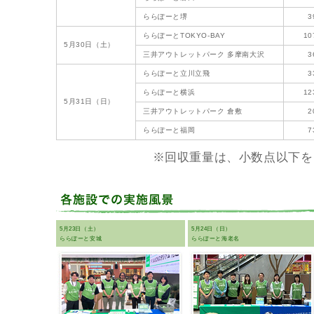
ららぽーと堺
3
ららぽーとTOKYO-BAY
10
5月30日（土）
三井アウトレットパーク 多摩南大沢
3
ららぽーと立川立飛
3
ららぽーと横浜
12
5月31日（日）
三井アウトレットパーク 倉敷
2
ららぽーと福岡
7
※回収重量は、小数点以下を
5月23日（土）
5月24日（日）
ららぽーと安城
ららぽーと海老名