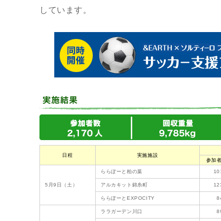
しています。
日程
実施施設
参加
ららぽーと柏の葉
10
5月9日（土）
アルカキット錦糸町
12
ららぽーとEXPOCITY
8
ララガーデン川口
8