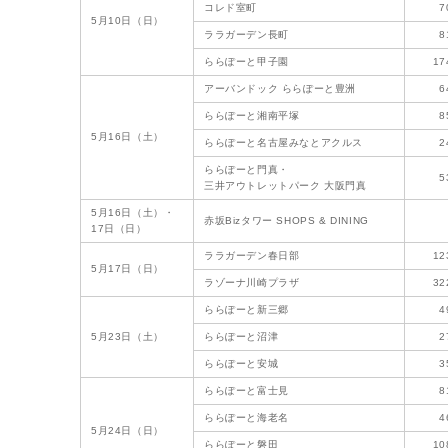
コレド室町
7
5月10日（日）
ララガーデン長町
8
ららぽーと甲子園
17
アーバンドック ららぽーと豊洲
6
ららぽーと湘南平塚
8
5月16日（土）
ららぽーと名古屋みなとアクルス
2
ららぽーと門真・
5
三井アウトレットパーク 大阪門真
5月16日（土）・
赤坂Bizタワー SHOPS & DINING
17日（日）
ララガーデン春日部
12
5月17日（日）
ラゾーナ川崎プラザ
32
ららぽーと新三郷
4
5月23日（土）
ららぽーと沼津
2
ららぽーと安城
3
ららぽーと富士見
8
ららぽーと海老名
4
5月24日（日）
ららぽーと磐田
10