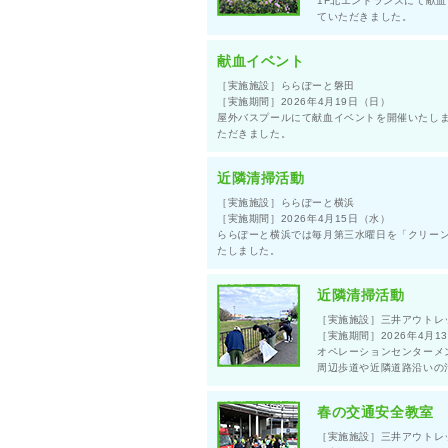
1F北エントランスにて献
ていただきました。
献血イベント
［実施施設］ららぽーと磐田
［実施期間］2026年4月19日（日）
屋外バスプールにて献血イベントを開催いたしまし
ただきました。
近隣清掃活動
［実施施設］ららぽーと横浜
［実施期間］2026年4月15日（水）
ららぽーと横浜では毎月第三水曜日を「クリー
たしました。
近隣清掃活動
［実施施設］三井アウトレ
［実施期間］2026年4月1
オペレーションセンターメ
周辺歩道や近隣道路沿いの
春の交通安全教室
［実施施設］三井アウトレ