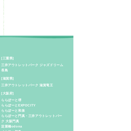
[三重県]
三井アウトレットパーク ジャズドリーム
長島
[滋賀県]
三井アウトレットパーク 滋賀竜王
[大阪府]
ららぽーと堺
ららぽーとEXPOCITY
ららぽーと和泉
ららぽーと門真・三井アウトレットパー
ク 大阪門真
淀屋橋odona