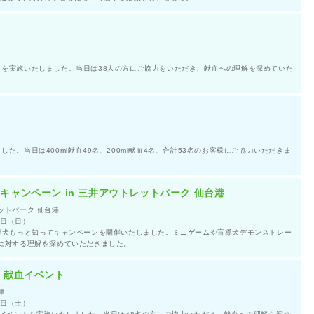
を実施いたしました。当日は38人の方にご協力をいただき、献血への理解を深めていた
た。当日は400ml献血49名、200ml献血4名、合計53名のお客様にご協力いただきま
キャンペーン in 三井アウトレットパーク 仙台港
ットパーク 仙台港
6日（日）
導犬もっと知ってキャンペーンを開催いたしました。ミニゲームや盲導犬デモンストレー
に対する理解を深めていただきました。
 献血イベント
津
5日（土）