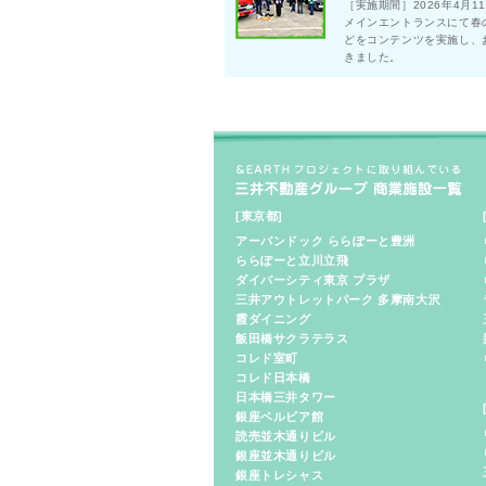
［実施期間］2026年4月1
メインエントランスにて春
どをコンテンツを実施し、
きました。
[東京都]
アーバンドック ららぽーと豊洲
ららぽーと立川立飛
ダイバーシティ東京 プラザ
三井アウトレットパーク 多摩南大沢
霞ダイニング
飯田橋サクラテラス
コレド室町
コレド日本橋
日本橋三井タワー
銀座ベルビア館
読売並木通りビル
銀座並木通りビル
銀座トレシャス