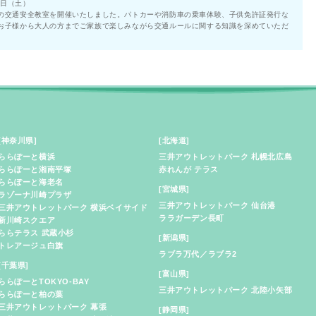
1日（土）
の交通安全教室を開催いたしました。パトカーや消防車の乗車体験、子供免許証発行な
お子様から大人の方までご家族で楽しみながら交通ルールに関する知識を深めていただ
[神奈川県]
[北海道]
ららぽーと横浜
三井アウトレットパーク 札幌北広島
ららぽーと湘南平塚
赤れんが テラス
ららぽーと海老名
[宮城県]
ラゾーナ川崎プラザ
三井アウトレットパーク 仙台港
三井アウトレットパーク 横浜ベイサイド
ララガーデン長町
新川崎スクエア
ららテラス 武蔵小杉
[新潟県]
トレアージュ白旗
ラブラ万代／ラブラ2
[千葉県]
[富山県]
ららぽーとTOKYO-BAY
三井アウトレットパーク 北陸小矢部
ららぽーと柏の葉
三井アウトレットパーク 幕張
[静岡県]