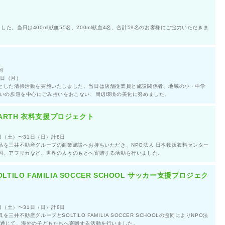
た。当日は400ml献血55名、200ml献血4名、合計59名のお客様にご協力いただきま
岡
1日（月）
とした清掃活動を実施いたしました。当日は店舗従業員と施設関係者、地域の小・中学
沿いの歩道を中心にごみ拾いをおこない、周辺環境の美化に努めました。
EARTH 衣料支援プロジェクト
日（土）〜31日（日）計8日
品を三井不動産グループの商業施設へお持ちいただき、NPO法人 日本救援衣料センター
国、アフリカなど、世界の人々のもとへ寄贈する活動を行いました。
OLTILO FAMILIA SOCCER SCHOOL サッカー支援プロジェク
日（土）〜31日（日）計8日
井不動産グループとSOLTILO FAMILIA SOCCER SCHOOLの協同によりNPO法
を通じて、海外の子どもたちへ寄贈する活動を行いました。