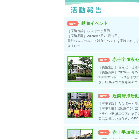
献血イベント
［実施施設］ららぽーと磐田
［実施期間］2026年6月28日（日）
屋外バスプールにて献血イベントを実施いたしまし
きました。
赤十字血液セ
［実施施設］ららぽーと沼
［実施期間］2026年6月2
1階北エントランスおよび
き、献血への理解を深めて
近隣清掃活
［実施施設］ららぽーと安
［実施期間］2026年6月2
マルハン安城店のスタッフ
名にご協力いただき、OP
赤十字血液セ