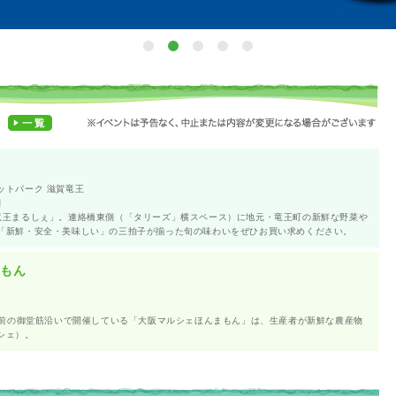
ットパーク 滋賀竜王
日
竜王まるしぇ」。連絡橋東側（「タリーズ」横スペース）に地元・竜王町の新鮮な野菜や
「新鮮・安全・美味しい」の三拍子が揃った旬の味わいをぜひお買い求めください。
まもん
na前の御堂筋沿いで開催している「大阪マルシェほんまもん」は、生産者が新鮮な農産物
シェ）。