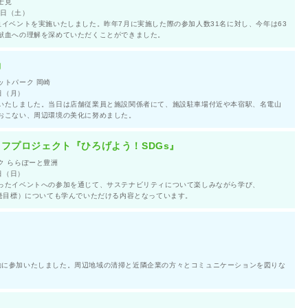
士見
0日（土）
血イベントを実施いたしました。昨年7月に実施した際の参加人数31名に対し、今年は63
献血への理解を深めていただくことができました。
動
ットパーク 岡崎
日（月）
いたしました。当日は店舗従業員と施設関係者にて、施設駐車場付近や本宿駅、名電山
おこない、周辺環境の美化に努めました。
フプロジェクト『ひろげよう！SDGs』
ク ららぽーと豊洲
日（日）
ったイベントへの参加を通じて、サステナビリティについて楽しみながら学び、
開発目標）についても学んでいただける内容となっています。
動に参加いたしました。周辺地域の清掃と近隣企業の方々とコミュニケーションを図りな