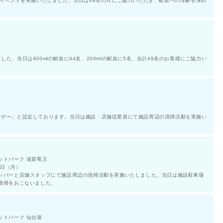
血イベントを実施いたしました。当日は48名の方にご協力いただき、献血への理解を深め
た。当日は400mlの献血に44名、200mlの献血に5名、合計49名のお客様にご協力い
ンデー」と設定しております。当日は施設・店舗従業員にて施設周辺の清掃活動を実施い
ットパーク 滋賀竜王
3日（月）
ンバーと店舗スタッフにて施設周辺の清掃活動を実施いたしました。当日は施設駐車場
清掃をおこないました。
ットパーク 仙台港