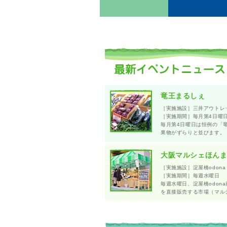
竜王まるしぇ
［実施施設］三井アウトレ
［実施期間］毎月第4日曜
毎月第4日曜日は恒例の「
果物がずらりと並びます。
大阪マルシェほん
［実施施設］淀屋橋odona
［実施期間］毎週水曜日
毎週水曜日、淀屋橋odo
を直接販売する市場（マル