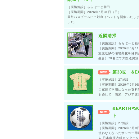
［実施施設］ららぽーと磐田
［実施期間］2026年5月31日（日）
屋外バスプールにて献血イベントを開催いたしまし
した。
近隣清掃
［実施施設］ららぽーと福
［実施期間］2026年5月1
施設近隣の環境美化を目的
生合計70名にて大型道路
第33回 &
［実施施設］27施設
［実施期間］2026年5月9
ご家庭で不用になった衣料
を通じて、南米、アジア諸
&EARTH×S
ト
［実施施設］27施設
［実施期間］2026年5月9
使わなくなったサッカー用具を三
人 日本救援衣料センター