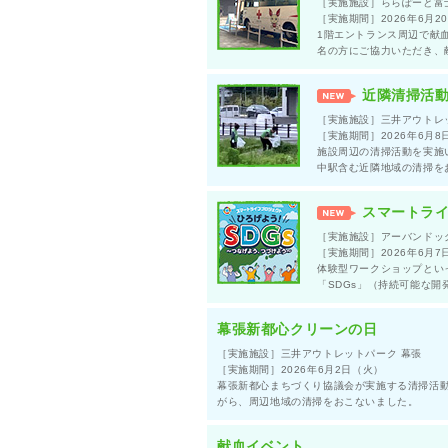
［実施施設］ららぽーと富
［実施期間］2026年6月2
1階エントランス周辺で献
名の方にご協力いただき、
近隣清掃活
［実施施設］三井アウトレ
［実施期間］2026年6月8
施設周辺の清掃活動を実施
中駅含む近隣地域の清掃を
スマートライ
［実施施設］アーバンドッ
［実施期間］2026年6月7
体験型ワークショップとい
「SDGs」（持続可能な
幕張新都心クリーンの日
［実施施設］三井アウトレットパーク 幕張
［実施期間］2026年6月2日（火）
幕張新都心まちづくり協議会が実施する清掃活
がら、周辺地域の清掃をおこないました。
献血イベント