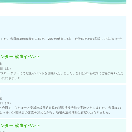
た。当日は400ml献血に63名、200ml献血に6名、合計69名のお客様にご協力いただ
ンター 献血イベント
津
7日（土）
バスロータリーにて献血イベントを開催いたしました。当日は41名の方にご協力をいただ
いただきました。
動
城
2日（月）
と合同で、ららぽーと安城施設周辺道路の近隣清掃活動を実施いたしました。当日は23
Cとマルハン安城店の交流を深めながら、地域の清掃活動に貢献いただきました。
ンター 献血イベント