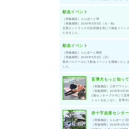
献血イベント
［実施施設］ららぽーと堺
［実施期間］2026年5月5日（火・祝）
北西エントランス付近荷捌き所にて献血イベント
だきました。
献血イベント
［実施施設］ららぽーと磐田
［実施期間］2026年5月3日（日）
屋外バスプールにて献血イベントを開催いたしまし
した。
盲導犬もっと知って
［実施施設］三井アウトレ
［実施期間］2026年4月2
1階センタープラザにて盲
ションをおこない、盲導犬
赤十字血液センター
［実施施設］ららぽーと沼
［実施期間］2026年4月2