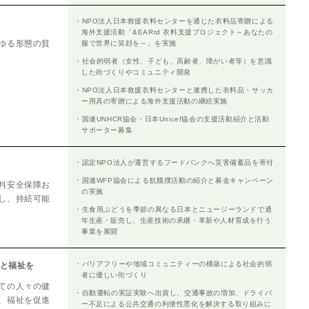
・NPO法人日本救援衣料センターを通じた衣料品寄贈による
海外支援活動「&EARtd 衣料支援プロジェクト～あなたの
ゆる形態の貧
服で世界に笑顔を～」を実施
・社会的弱者（女性、子ども、高齢者、障がい者等）を意識
した街づくりやコミュニティ開発
・NPO法人日本救援衣料センターと連携した衣料品・サッカ
ー用具の寄贈による海外支援活動の継続実施
・国連UNHCR協会・日本Unicef協会の支援活動紹介と活動
サポーター募集
・認定NPO法人が運営するフードバンクへ災害備蓄品を寄付
・国連WFP協会による飢餓撲活動の紹介と募金キャンペーン
料安全保障お
の実施
し、持続可能
・生食用ぶどうを季節の異なる日本とニュージーランドで通
年生産・販売し、生産技術の承継・革新や人材育成を行う
事業を展開
・バリアフリーや地域コミュニティーの構築による社会的弱
康と福祉を
者に優しい街づくり
ての人々の健
・自動運転の実証実験へ出資し、交通事故の増加、ドライバ
、福祉を促進
ー不足による公共交通の利便性悪化を解決する取り組みに