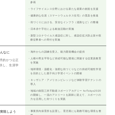
参画
・ライフサイエンス分野における新たな産業の創造を支援
・健康的な住居（スマートウェルネス住宅）の普及を推進
・街づくりにおける、安全なインフラ（道路など）の整備
・日本赤十字社による献血活動の実施
・新型コロナウイルス感染症に対し、感染症拡大防止策や医
療従事者への寄付を実施
・海外からの訓練生受入、能力開発機会の提供
みんなに
・人権や男女平等など持続可能な開発に関連する従業員教育
摂的かつ公正
を実施
供し、生涯学
・地球環境・温暖化・強靭な街づくりなどの持続可能性学習
を目的とした親子向け学習イベントの開催
・キッザニア・アメリカンビレッジなど体験学習テナントの
導入
・地域の病院三井不動産スポーツアカデミー forTokyo2020
の開催し、一流のアスリートを講師に迎えて、スポーツの
力を活用した街づくりを実践
・事業所内保育所を設置し、育児期にも勤務可能な環境を整
を実現しよう