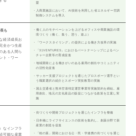
する
盟
・入商業施設において、AI技術を利用した省エネルギー空調
制御システムを導入
・働く人のモチベーションを上げるオフィスや商業施設の環
成長も
境づくり（働く、集う、憩う、遊ぶ）
な経済成長お
・「ワークスタイリング」の提供による働き方改革の実施
完全かつ生産
・「31VENTURES」におけるパートナーシップによるベン
のある人間ら
チャー企業等の育成促進
ント・ワー
・地域開発による働きがいのある雇用の創出やコミュニティ
の活性化促進
・サッカー支援プロジェクトを通じたプロスポーツ選手とい
う職業選択の紹介とスポーツ実技教育の実施
・国土交通省と熊本空港特定運営事業等実施契約を締結。雇
用創出、地元の文化産品の販促につながる政策を立案し実
施
・街づくりや開発プロジェクトを通じたインフラを整備
・日本橋にライフサイエンスの技術を集約し、創薬分野で新
産業の創造を促進
）なインフラ
・「柏の葉」開発における公・民・学連携の街づくりを通じ
続可能な産業