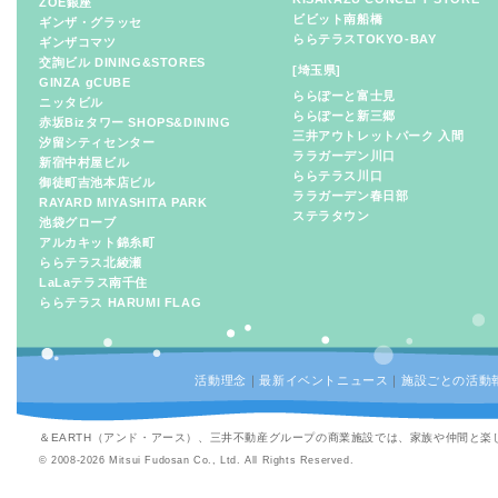
ZOE銀座
ビビット南船橋
ギンザ・グラッセ
ららテラスTOKYO-BAY
ギンザコマツ
交詢ビル DINING&STORES
[埼玉県]
GINZA gCUBE
ららぽーと富士見
ニッタビル
ららぽーと新三郷
赤坂Bizタワー SHOPS&DINING
三井アウトレットパーク 入間
汐留シティセンター
ララガーデン川口
新宿中村屋ビル
ららテラス川口
御徒町吉池本店ビル
ララガーデン春日部
RAYARD MIYASHITA PARK
ステラタウン
池袋グローブ
アルカキット錦糸町
ららテラス北綾瀬
LaLaテラス南千住
ららテラス HARUMI FLAG
活動理念
｜
最新イベントニュース
｜
施設ごとの活動
＆EARTH（アンド・アース）、三井不動産グループの商業施設では、家族や仲間と
© 2008-2026 Mitsui Fudosan Co., Ltd. All Rights Reserved.