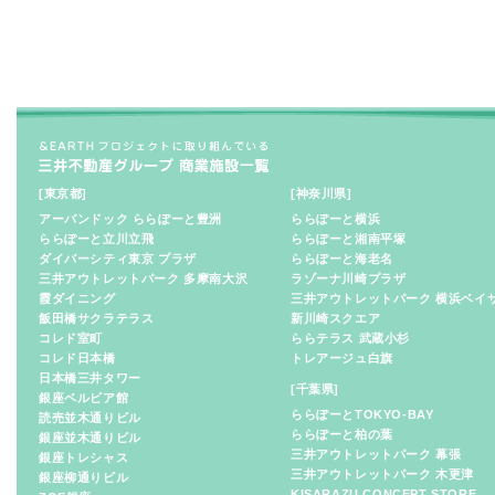
[東京都]
[神奈川県]
アーバンドック ららぽーと豊洲
ららぽーと横浜
ららぽーと立川立飛
ららぽーと湘南平塚
ダイバーシティ東京 プラザ
ららぽーと海老名
三井アウトレットパーク 多摩南大沢
ラゾーナ川崎プラザ
霞ダイニング
三井アウトレットパーク 横浜ベイ
飯田橋サクラテラス
新川崎スクエア
コレド室町
ららテラス 武蔵小杉
コレド日本橋
トレアージュ白旗
日本橋三井タワー
[千葉県]
銀座ベルビア館
ららぽーとTOKYO-BAY
読売並木通りビル
ららぽーと柏の葉
銀座並木通りビル
三井アウトレットパーク 幕張
銀座トレシャス
三井アウトレットパーク 木更津
銀座柳通りビル
KISARAZU CONCEPT STORE