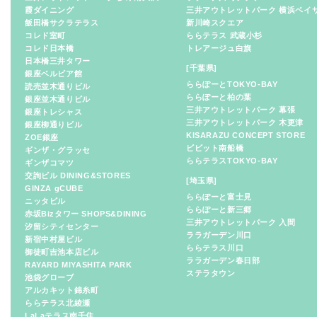
霞ダイニング
三井アウトレットパーク 横浜ベイ
飯田橋サクラテラス
新川崎スクエア
コレド室町
ららテラス 武蔵小杉
コレド日本橋
トレアージュ白旗
日本橋三井タワー
[千葉県]
銀座ベルビア館
ららぽーとTOKYO-BAY
読売並木通りビル
ららぽーと柏の葉
銀座並木通りビル
三井アウトレットパーク 幕張
銀座トレシャス
三井アウトレットパーク 木更津
銀座柳通りビル
KISARAZU CONCEPT STORE
ZOE銀座
ビビット南船橋
ギンザ・グラッセ
ららテラスTOKYO-BAY
ギンザコマツ
交詢ビル DINING&STORES
[埼玉県]
GINZA gCUBE
ららぽーと富士見
ニッタビル
ららぽーと新三郷
赤坂Bizタワー SHOPS&DINING
三井アウトレットパーク 入間
汐留シティセンター
ララガーデン川口
新宿中村屋ビル
ららテラス川口
御徒町吉池本店ビル
ララガーデン春日部
RAYARD MIYASHITA PARK
ステラタウン
池袋グローブ
アルカキット錦糸町
ららテラス北綾瀬
LaLaテラス南千住