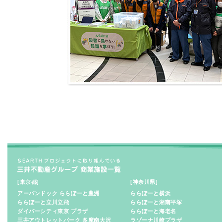
[東京都]
[神奈川県]
アーバンドック ららぽーと豊洲
ららぽーと横浜
ららぽーと立川立飛
ららぽーと湘南平塚
ダイバーシティ東京 プラザ
ららぽーと海老名
三井アウトレットパーク 多摩南大沢
ラゾーナ川崎プラザ