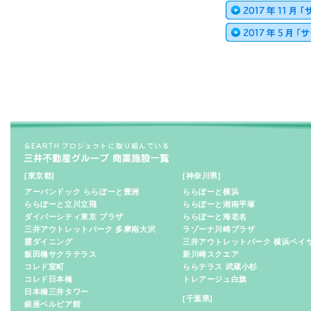
[東京都]
[神奈川県]
アーバンドック ららぽーと豊洲
ららぽーと横浜
ららぽーと立川立飛
ららぽーと湘南平塚
ダイバーシティ東京 プラザ
ららぽーと海老名
三井アウトレットパーク 多摩南大沢
ラゾーナ川崎プラザ
霞ダイニング
三井アウトレットパーク 横浜ベイ
飯田橋サクラテラス
新川崎スクエア
コレド室町
ららテラス 武蔵小杉
コレド日本橋
トレアージュ白旗
日本橋三井タワー
[千葉県]
銀座ベルビア館