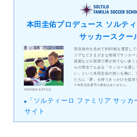
本田圭佑プロデュース ソルティ
サッカースクー
現在海外を含めて約80校を運営し
ジアなどさまざまな地域でサッカー
貧困などが原因で夢が持てない多く
ルの理念でもある「サッカーを通し
い」という本田圭佑の想いを胸に、
たちに「夢」を持つきっかけを提供
※本田圭佑選手の参加はありません。
©HONDA ESTILO
「ソルティーロ ファミリア サッ
サイト