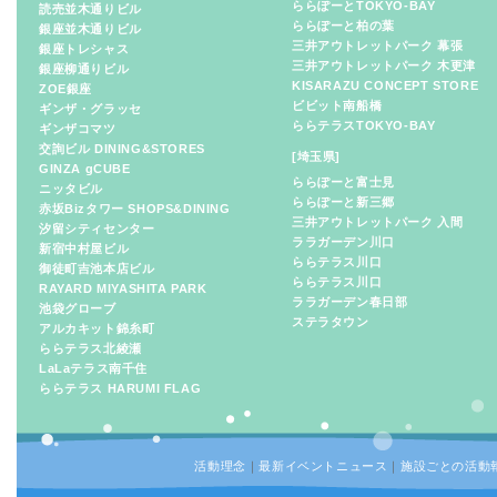
ららぽーとTOKYO-BAY
読売並木通りビル
ららぽーと柏の葉
銀座並木通りビル
三井アウトレットパーク 幕張
銀座トレシャス
三井アウトレットパーク 木更津
銀座柳通りビル
KISARAZU CONCEPT STORE
ZOE銀座
ビビット南船橋
ギンザ・グラッセ
ららテラスTOKYO-BAY
ギンザコマツ
交詢ビル DINING&STORES
[埼玉県]
GINZA gCUBE
ららぽーと富士見
ニッタビル
ららぽーと新三郷
赤坂Bizタワー SHOPS&DINING
三井アウトレットパーク 入間
汐留シティセンター
ララガーデン川口
新宿中村屋ビル
ららテラス川口
御徒町吉池本店ビル
ららテラス川口
RAYARD MIYASHITA PARK
ララガーデン春日部
池袋グローブ
ステラタウン
アルカキット錦糸町
ららテラス北綾瀬
LaLaテラス南千住
ららテラス HARUMI FLAG
活動理念
｜
最新イベントニュース
｜
施設ごとの活動