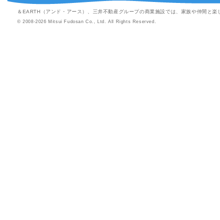
＆EARTH（アンド・アース）、三井不動産グループの商業施設では、家族や仲間と
© 2008-2026 Mitsui Fudosan Co., Ltd. All Rights Reserved.