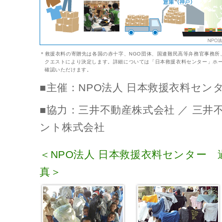
＊救援衣料の寄贈先は各国の赤十字、NGO団体、国連難民高等弁務官事務所
クエストにより決定します。詳細については「日本救援衣料センター」ホ
確認いただけます。
■主催：NPO法人 日本救援衣料セン
■協力：三井不動産株式会社 ／ 三井
ント株式会社
＜NPO法人 日本救援衣料センター
真＞