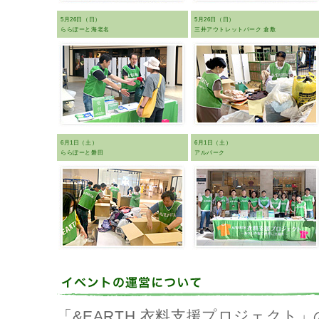
5月26日（日）
5月26日（日）
ららぽーと海老名
三井アウトレットパーク 倉敷
6月1日（土）
6月1日（土）
ららぽーと磐田
アルパーク
「&EARTH 衣料支援プロジェクト