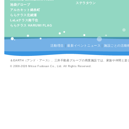
ステラタウン
池袋グローブ
アルカキット錦糸町
ららテラス北綾瀬
LaLaテラス南千住
ららテラス HARUMI FLAG
活動理念
｜
最新イベントニュース
｜
施設ごとの活動
＆EARTH（アンド・アース）、三井不動産グループの商業施設では、家族や仲間と
© 2008-2026 Mitsui Fudosan Co., Ltd. All Rights Reserved.