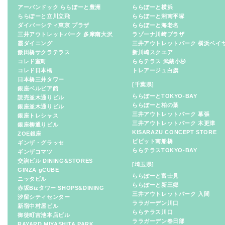
アーバンドック ららぽーと豊洲
ららぽーと横浜
ららぽーと立川立飛
ららぽーと湘南平塚
ダイバーシティ東京 プラザ
ららぽーと海老名
三井アウトレットパーク 多摩南大沢
ラゾーナ川崎プラザ
霞ダイニング
三井アウトレットパーク 横浜ベイ
飯田橋サクラテラス
新川崎スクエア
コレド室町
ららテラス 武蔵小杉
コレド日本橋
トレアージュ白旗
日本橋三井タワー
[千葉県]
銀座ベルビア館
ららぽーとTOKYO-BAY
読売並木通りビル
ららぽーと柏の葉
銀座並木通りビル
三井アウトレットパーク 幕張
銀座トレシャス
三井アウトレットパーク 木更津
銀座柳通りビル
KISARAZU CONCEPT STORE
ZOE銀座
ビビット南船橋
ギンザ・グラッセ
ららテラスTOKYO-BAY
ギンザコマツ
交詢ビル DINING&STORES
[埼玉県]
GINZA gCUBE
ららぽーと富士見
ニッタビル
ららぽーと新三郷
赤坂Bizタワー SHOPS&DINING
三井アウトレットパーク 入間
汐留シティセンター
ララガーデン川口
新宿中村屋ビル
ららテラス川口
御徒町吉池本店ビル
ララガーデン春日部
RAYARD MIYASHITA PARK