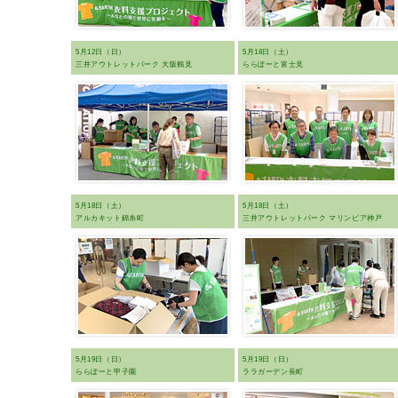
5月12日（日）
5月18日（土）
三井アウトレットパーク 大阪鶴見
ららぽーと富士見
5月18日（土）
5月18日（土）
アルカキット錦糸町
三井アウトレットパーク マリンピア神戸
5月19日（日）
5月19日（日）
ららぽーと甲子園
ララガーデン長町