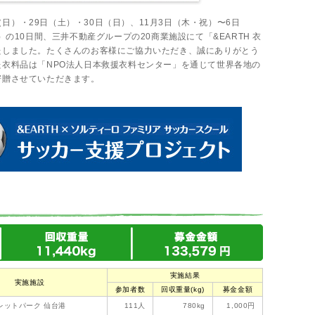
日（日）・29日（土）・30日（日）、11月3日（木・祝）〜6日
）の10日間、三井不動産グループの20商業施設にて「&EARTH 衣
たしました。たくさんのお客様にご協力いただき、誠にありがとう
衣料品は「NPO法人日本救援衣料センター」を通じて世界各地の
寄贈させていただきます。
実施結果
実施施設
参加者数
回収重量(kg)
募金金額
レットパーク 仙台港
111人
780kg
1,000円