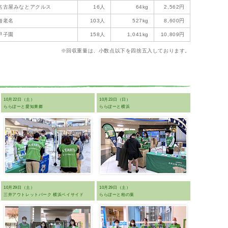
名古屋みなとアクルス
16人
64kg
2,562円
海老名
103人
527kg
8,600円
甲子園
158人
1,041kg
10,809円
※回収重量は、小数点以下を四捨五入しております。
10月22日（土）
10月23日（日）
ららぽーと愛知東郷
ららぽーと横浜
10月29日（土）
10月29日（土）
三井アウトレットパーク 横浜ベイサイド
ららぽーと柏の葉