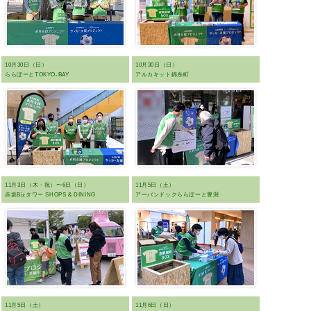
10月30日（日）
10月30日（日）
ららぽーとTOKYO-BAY
アルカキット錦糸町
11月3日（木・祝）〜6日（日）
11月5日（土）
赤坂Bizタワー SHOPS & DINING
アーバンドックららぽーと豊洲
11月5日（土）
11月6日（日）