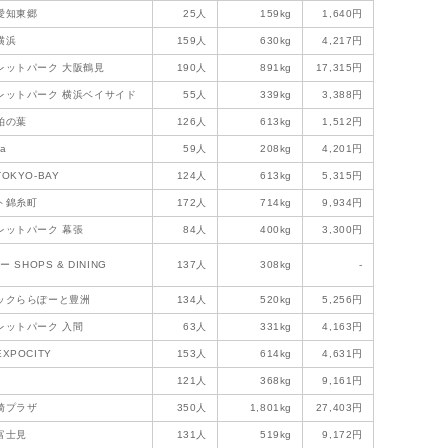
愛知東郷
25人
159kg
1,640円
横浜
159人
630kg
4,217円
レットパーク 大阪鶴見
190人
891kg
17,315円
レットパーク 横浜ベイサイド
55人
339kg
3,388円
柏の葉
126人
613kg
1,512円
a
59人
208kg
4,201円
OKYO-BAY
124人
613kg
5,315円
ト錦糸町
172人
714kg
9,934円
レットパーク 幕張
84人
400kg
3,300円
 SHOPS & DINING
137人
308kg
-
ックららぽーと豊洲
134人
520kg
5,256円
レットパーク 入間
63人
331kg
4,163円
XPOCITY
153人
614kg
4,631円
121人
368kg
9,161円
崎プラザ
350人
1,801kg
27,403円
富士見
131人
519kg
9,172円