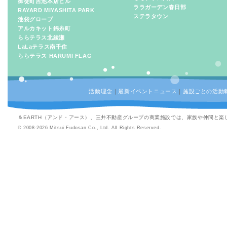
御徒町吉池本店ビル
ララガーデン春日部
RAYARD MIYASHITA PARK
ステラタウン
池袋グローブ
アルカキット錦糸町
ららテラス北綾瀬
LaLaテラス南千住
ららテラス HARUMI FLAG
活動理念
｜
最新イベントニュース
｜
施設ごとの活動
＆EARTH（アンド・アース）、三井不動産グループの商業施設では、家族や仲間と
© 2008-2026 Mitsui Fudosan Co., Ltd. All Rights Reserved.