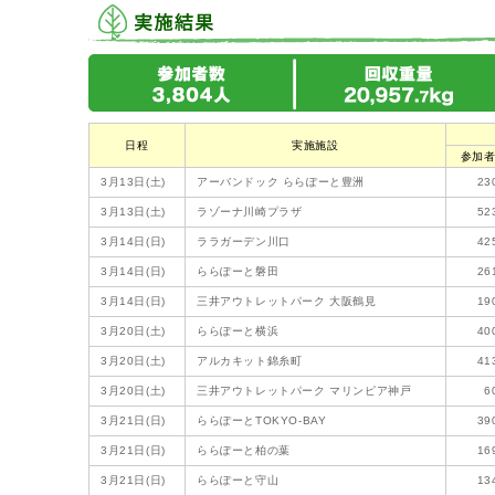
日程
実施施設
参加
3月13日(土)
アーバンドック ららぽーと豊洲
23
3月13日(土)
ラゾーナ川崎プラザ
52
3月14日(日)
ララガーデン川口
42
3月14日(日)
ららぽーと磐田
26
3月14日(日)
三井アウトレットパーク 大阪鶴見
19
3月20日(土)
ららぽーと横浜
40
3月20日(土)
アルカキット錦糸町
41
3月20日(土)
三井アウトレットパーク マリンピア神戸
6
3月21日(日)
ららぽーとTOKYO-BAY
39
3月21日(日)
ららぽーと柏の葉
16
3月21日(日)
ららぽーと守山
13