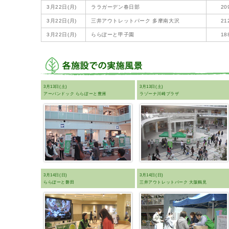
3月22日(月)
ララガーデン春日部
20
3月22日(月)
三井アウトレットパーク 多摩南大沢
21
3月22日(月)
ららぽーと甲子園
18
3月13日(土)
3月13日(土)
アーバンドック ららぽーと豊洲
ラゾーナ川崎プラザ
3月14日(日)
3月14日(日)
ららぽーと磐田
三井アウトレットパーク 大阪鶴見