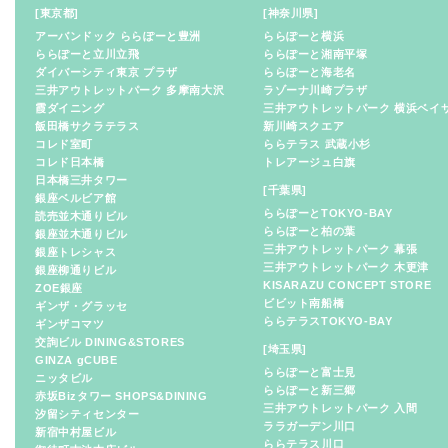
[東京都]
[神奈川県]
アーバンドック ららぽーと豊洲
ららぽーと横浜
ららぽーと立川立飛
ららぽーと湘南平塚
ダイバーシティ東京 プラザ
ららぽーと海老名
三井アウトレットパーク 多摩南大沢
ラゾーナ川崎プラザ
霞ダイニング
三井アウトレットパーク 横浜ベイ
飯田橋サクラテラス
新川崎スクエア
コレド室町
ららテラス 武蔵小杉
コレド日本橋
トレアージュ白旗
日本橋三井タワー
[千葉県]
銀座ベルビア館
ららぽーとTOKYO-BAY
読売並木通りビル
ららぽーと柏の葉
銀座並木通りビル
三井アウトレットパーク 幕張
銀座トレシャス
三井アウトレットパーク 木更津
銀座柳通りビル
KISARAZU CONCEPT STORE
ZOE銀座
ビビット南船橋
ギンザ・グラッセ
ららテラスTOKYO-BAY
ギンザコマツ
交詢ビル DINING&STORES
[埼玉県]
GINZA gCUBE
ららぽーと富士見
ニッタビル
ららぽーと新三郷
赤坂Bizタワー SHOPS&DINING
三井アウトレットパーク 入間
汐留シティセンター
ララガーデン川口
新宿中村屋ビル
ららテラス川口