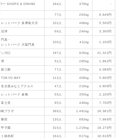
ワー SHOPS & DINING
184人
379kg
-
町
77人
263kg
9,646円
トレットパーク 多摩南大沢
102人
468kg
5,500円
と沼津
69人
244kg
3,300円
と門真・
100人
411kg
1,100円
トレットパーク 大阪門真
デン川口
197人
926kg
21,322円
と堺
52人
295kg
1,862円
と新三郷
77人
325kg
4,086円
TOKYO-BAY
112人
408kg
5,800円
と名古屋みなとアクルス
47人
218kg
4,809円
トレットパーク 倉敷
55人
355kg
2,100円
と富士見
95人
449kg
7,700円
川崎プラザ
369人
1,491kg
18,381円
と磐田
130人
683kg
7,864円
と甲子園
310人
1,219kg
19,274円
ット錦糸町
164人
617kg
16,616円