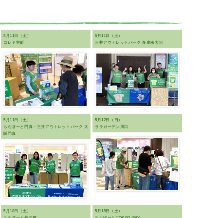
5月11日（土）
5月11日（土）
コレド室町
三井アウトレットパーク 多摩南大沢
5月11日（土）
5月12日（日）
ららぽーと門真・三井アウトレットパーク 大
ララガーデン川口
阪門真
5月18日（土）
5月18日（土）
ららぽーと新三郷
ららぽーとTOKYO-BAY