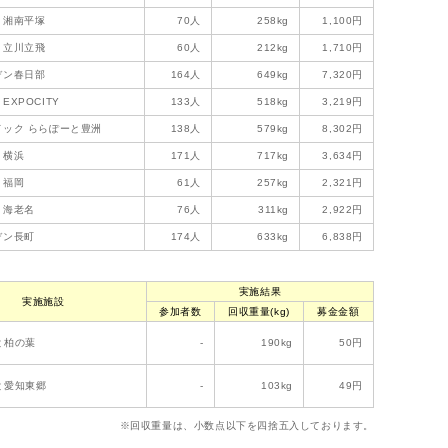
と湘南平塚
70人
258kg
1,100円
と立川立飛
60人
212kg
1,710円
デン春日部
164人
649kg
7,320円
EXPOCITY
133人
518kg
3,219円
ドック ららぽーと豊洲
138人
579kg
8,302円
と横浜
171人
717kg
3,634円
と福岡
61人
257kg
2,321円
と海老名
76人
311kg
2,922円
デン長町
174人
633kg
6,838円
実施結果
実施施設
参加者数
回収重量(kg)
募金金額
と柏の葉
-
190kg
50円
と愛知東郷
-
103kg
49円
※回収重量は、小数点以下を四捨五入しております。